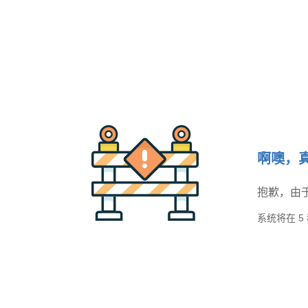
啊噢，
抱歉，由
系统将在
5